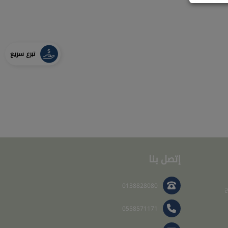
تبرع سريع
إتصل بنا
0138828080
ح
0558571171