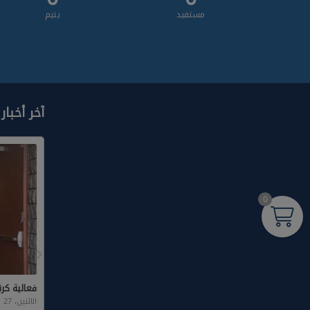
مستفيد
يتيم
آخر أخبار
0
فعالية كر‪
الاثنين، 27 يناير 2025