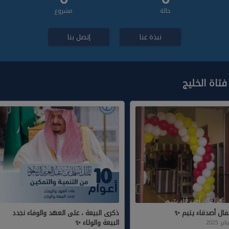
حالة
مشروع
نبذة عنا
إتصل بنا
 فتاة الخليج
نفال أصدقاء يتيم ✨ ⁦
‏⁧ذكرى البيعة ، على العهد والوفاء نجدد
البيعة والولاء ✨