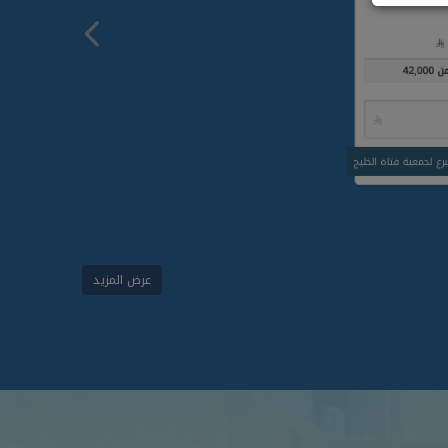
من
42,000

برع لجمعية فتاة الخليج
عرض المزيد