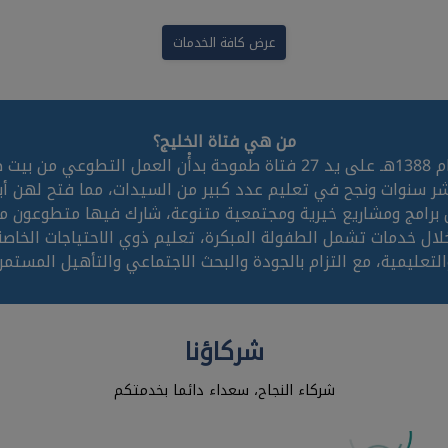
عرض كافة الخدمات
من هي فتاة الخليج؟
تأسست جمعية فتاة الخليج الخيرية النسائية بالخبر عام 1388هـ على يد 27 ف
شر سنوات ونجح في تعليم عدد كبير من السيدات، مما فتح لهن أبو
 برامج ومشاريع خيرية ومجتمعية متنوعة، شارك فيها متطوعون من
ل خدمات تشمل الطفولة المبكرة، تعليم ذوي الاحتياجات الخاصة، 
التعليمية، مع التزام بالجودة والبحث الاجتماعي والتأهيل المستمر.
شركاؤنا
شركاء النجاح، سعداء دائما بخدمتكم